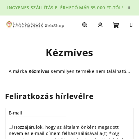
Ugrás
INGYENES SZÁLLÍTÁS ELÉRHETŐ MÁR 35.000 FT-TÓL!
a
fő
tartalomhoz
Kosár
Keresés
Bejelentkezés
Kézmíves
A márka
Kézmíves
semmilyen terméke nem található...
Feliratkozás hírlevélre
E-mail
Hozzájárulok, hogy az általam önként megadott
nevem és e-mail címem felhasználásával a(z)
*cég