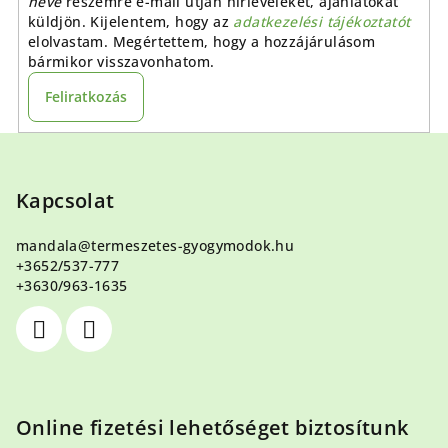
neve
részemre e-mail útján hírleveleket, ajánlatokat
küldjön. Kijelentem, hogy az
adatkezelési tájékoztatót
elolvastam. Megértettem, hogy a hozzájárulásom
bármikor visszavonhatom.
Feliratkozás
L
á
b
Kapcsolat
l
mandala
@
termeszetes-gyogymodok.hu
é
+3652/537-777
c
+3630/963-1635
Online fizetési lehetőséget biztosítunk