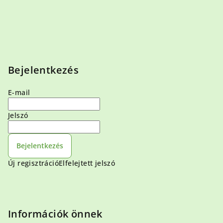
Bejelentkezés
E-mail
Jelszó
Bejelentkezés
Új regisztráció
Elfelejtett jelszó
Információk önnek