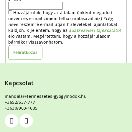
Hozzájárulok, hogy az általam önként megadott
nevem és e-mail címem felhasználásával a(z)
*cég
neve
részemre e-mail útján hírleveleket, ajánlatokat
küldjön. Kijelentem, hogy az
adatkezelési tájékoztatót
elolvastam. Megértettem, hogy a hozzájárulásom
bármikor visszavonhatom.
Feliratkozás
L
á
b
Kapcsolat
l
mandala
@
termeszetes-gyogymodok.hu
é
+3652/537-777
c
+3630/963-1635