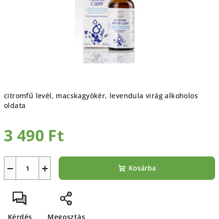
citromfű levél, macskagyökér,
levendula virág alkoholos
oldata
3 490 Ft
Egységár:
−
+
Kosárba
Kérdés
Megosztás