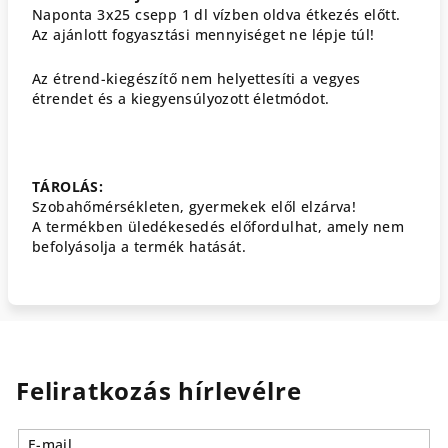
Naponta 3x25 csepp 1 dl vízben oldva étkezés előtt.
Az ajánlott fogyasztási mennyiséget ne lépje túl!
Az étrend-kiegészítő nem helyettesíti a vegyes
étrendet és a kiegyensúlyozott életmódot.
TÁROLÁS:
Szobahőmérsékleten, gyermekek elől elzárva!
A termékben üledékesedés előfordulhat, amely nem
befolyásolja a termék hatását.
Feliratkozás hírlevélre
E-mail