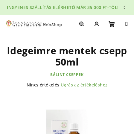
Ugrás
INGYENES SZÁLLÍTÁS ELÉRHETŐ MÁR 35.000 FT-TÓL!
a
fő
tartalomhoz
Kosár
Keresés
Bejelentkezés
Idegeimre mentek csepp
50ml
BÁLINT CSEPPEK
A
Nincs értékelés
Ugrás az értékeléshez
termék
átlagos
értékelése
5-
ből
0,0
csillag.