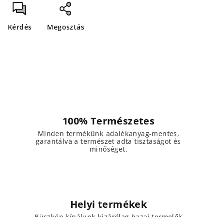
Kérdés
Megosztás
100% Természetes
Minden termékünk adalékanyag-mentes,
garantálva a természet adta tisztaságot és
minőséget.
Helyi termékek
Büszkén kínálunk kizárólag hazai termelők