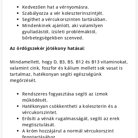
Kedvezően hat a vérnyomásra.
Szabályozza a vér koleszterinszintjét.
Segíthet a vércukorszinten tartásában.
Mindenkinek ajánlott, aki valamilyen
gyulladástól, ízületi problémáktól,
bőrbetegségekben szenved.
Az ördögszekér jótékony hatásai:
Mindamellett, hogy D, B3, B5. B12 és B13 vitaminokat,
valamint cink, foszfor és kálium mellett sok vasat is
tartalmaz, hatékonyan segíti egészségünk
megőrzését.
Rendszeres fogyasztása segíti az izmok
működését.
Hatékonyan csökkentheti a koleszterin és a
vércukorszintet.
Erősíti a vénák rugalmasságát, segíti az erek
megtisztulását.
A króm hozzájárul a normál vércukorszint
fenntartásához.