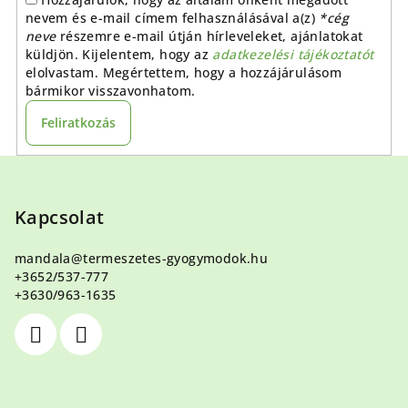
nevem és e-mail címem felhasználásával a(z)
*cég
neve
részemre e-mail útján hírleveleket, ajánlatokat
küldjön. Kijelentem, hogy az
adatkezelési tájékoztatót
elolvastam. Megértettem, hogy a hozzájárulásom
bármikor visszavonhatom.
Feliratkozás
L
á
b
Kapcsolat
l
mandala
@
termeszetes-gyogymodok.hu
é
+3652/537-777
c
+3630/963-1635