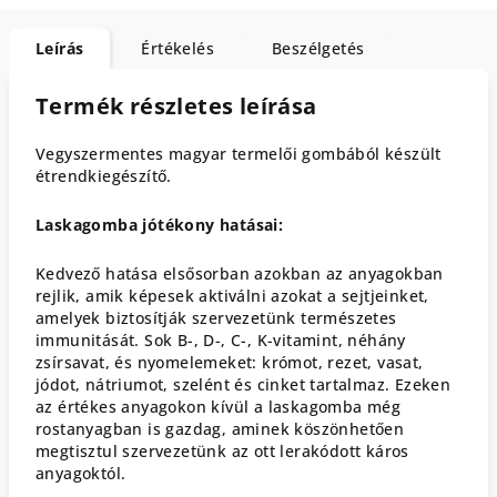
Leírás
Értékelés
Beszélgetés
Termék részletes leírása
Vegyszermentes magyar termelői gombából készült
étrendkiegészítő.
Laskagomba jótékony hatásai:
Kedvező hatása elsősorban azokban az anyagokban
rejlik, amik képesek aktiválni azokat a sejtjeinket,
amelyek biztosítják szervezetünk természetes
immunitását. Sok B-, D-, C-, K-vitamint, néhány
zsírsavat, és nyomelemeket: krómot, rezet, vasat,
jódot, nátriumot, szelént és cinket tartalmaz. Ezeken
az értékes anyagokon kívül a laskagomba még
rostanyagban is gazdag, aminek köszönhetően
megtisztul szervezetünk az ott lerakódott káros
anyagoktól.