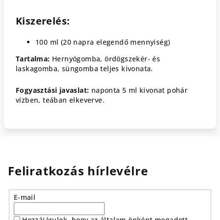
Kiszerelés:
100 ml (20 napra elegendő mennyiség)
Tartalma:
Hernyógomba, ördögszekér- és
laskagomba, süngomba teljes kivonata.
Fogyasztási javaslat:
naponta
5 ml kivonat pohár
vízben, teában elkeverve.
Feliratkozás hírlevélre
E-mail
Hozzájárulok, hogy az általam önként megadott