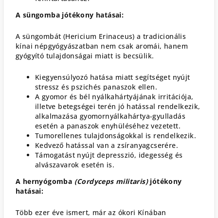
A süngomba jótékony hatásai:
A süngombát (Hericium Erinaceus) a tradicionális
kínai népgyógyászatban nem csak aromái, hanem
gyógyító tulajdonságai miatt is becsülik.
Kiegyensúlyozó hatása miatt segítséget nyújt
stressz és pszichés panaszok ellen.
A gyomor és bél nyálkahártyájának irritációja,
illetve betegségei terén jó hatással rendelkezik,
alkalmazása gyomornyálkahártya-gyulladás
esetén a panaszok enyhüléséhez vezetett.
Tumorellenes tulajdonságokkal is rendelkezik.
Kedvező hatással van a zsíranyagcserére.
Támogatást nyújt depresszió, idegesség és
alvászavarok esetén is.
A hernyógomba
(Cordyceps militaris)
jótékony
hatásai:
Több ezer éve ismert, már az ókori Kínában