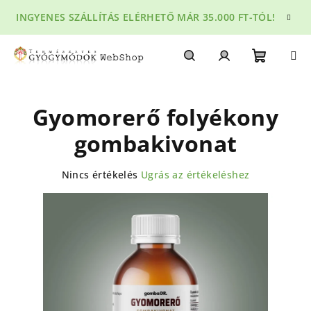
Ugrás
INGYENES SZÁLLÍTÁS ELÉRHETŐ MÁR 35.000 FT-TÓL!
a
fő
tartalomhoz
Kosár
Keresés
Bejelentkezés
Gyomorerő folyékony
gombakivonat
A
Nincs értékelés
Ugrás az értékeléshez
termék
átlagos
értékelése
5-
ből
0,0
csillag.