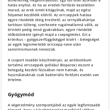
átmenetileg megkönnyebbül. Egy idő után azonban a
hatás enyhül, és ha az eredeti fertőzés kezeletlen
marad, az erek ismét kitágulnak, majd az egész
folyamat kezdődik elölről. Az orrcseppek hatása
egyre rövidebb ideig érezhető, az orrnyálkahártya
tartósan túlteng, szerkezete rugalmatlanná válik, az
érintett pedig mind gyakrabban, egyre rövidebb
időközönként igényli majd a csepegtetést. Ezt a
krónikus – gyógyszerfüggőséggel kísért – betegséget
az egyik legismertebb orrcsepp neve után
sanorinismusnak nevezzük.
A csoport további készítményei, az antibiotikum
tartalmú orrcseppek (például Bioparox) viszont a
betegség kezdeti fázisában nem hatnak, és
használatuknak csak bakteriális fertőzés esetén van
értelme.
Gyógymód
A végeredmény szempontjából az egyik legfontosabb
tényező, hogy a készítményeket megfelelő időben,