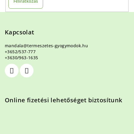
Feliratkozás
L
á
b
Kapcsolat
l
mandala
@
termeszetes-gyogymodok.hu
é
+3652/537-777
c
+3630/963-1635
Online fizetési lehetőséget biztosítunk