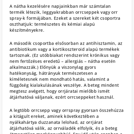
A nátha kezelésére napjainkban már számtalan
termék létezik, leggyakrabban orrcseppek vagy orr
spray-k formájában. Ezeket a szereket két csoportra
oszthatjuk: természetes és kémiai alapú
készítményekre.
A második csoportba elsősorban az antihisztamin, az
antibiotikum vagy a kortikoszteroid alapú termékek
tartoznak. (Ez utóbbiakat rendszerint krónikus vagy
nem fertőzéses eredetű – allergiás – nátha esetén
alkalmazzák.) Előnyük a viszonylag gyors
hatékonyság, hátrányuk természetesen a
kíméletesnek nem mondható hatás, valamint a
függőség kialakulásának veszélye. A beteg mindent
megtesz avégett, hogy orrjáratai mielőbb ismét
átjárhatóvá váljanak, ezért orrcseppeket használ.
A legtöbb orrcsepp vagy orrspray gyorsan összehúzza
a kitágult ereket, aminek következtében a
nyálkahártya duzzanata lelohad, az orrjárat
átjárhatóvá válik, az orrváladék elfolyik, és a beteg