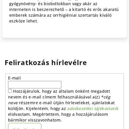
gyógynövény- és bioboltokban vagy akár az
interneten is beszerezhető – a kitartó és erős akaratú
emberek számára az orrhigiéniai szertartás kiváló
eszköze lehet.
Feliratkozás hírlevélre
E-mail
Hozzájárulok, hogy az általam önként megadott
nevem és e-mail címem felhasználásával a(z)
*cég
neve
részemre e-mail útján hírleveleket, ajánlatokat
küldjön. Kijelentem, hogy az
adatkezelési tájékoztatót
elolvastam. Megértettem, hogy a hozzájárulásom
bármikor visszavonhatom.