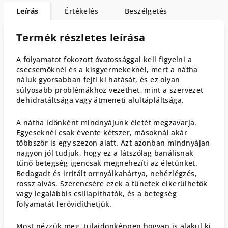
Leírás
Értékelés
Beszélgetés
Termék részletes leírása
A folyamatot fokozott óvatossággal kell figyelni a
csecsemőknél és a kisgyermekeknél, mert a nátha
náluk gyorsabban fejti ki hatását, és ez olyan
súlyosabb problémákhoz vezethet, mint a szervezet
dehidratáltsága vagy átmeneti alultápláltsága.
A nátha időnként mindnyájunk életét megzavarja.
Egyeseknél csak évente kétszer, másoknál akár
többször is egy szezon alatt. Azt azonban mindnyájan
nagyon jól tudjuk, hogy ez a látszólag banálisnak
tűnő betegség igencsak megnehezíti az életünket.
Bedagadt és irritált orrnyálkahártya, nehézlégzés,
rossz alvás. Szerencsére ezek a tünetek elkerülhetők
vagy legalábbis csillapíthatók, és a betegség
folyamatát lerövidíthetjük.
Most nézzük meg, tulajdonképpen hogyan is alakul ki