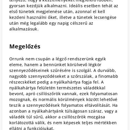
gyorsan kezdjük alkalmazni. Ideális esetben tehát az
első tünetek megjelenése után, azonnal el kell
kezdeni használni őket, illetve a tünetek lecsengése
után még legalább egy napig célszerű az
alkalmazásuk.
Megelőzés
Orrunk nem csupán a légző rendszerünk egyik
eleme, hanem a bennünket körülvevő légkör
szennyeződéseinek szűrésére is szolgál. A durvább,
nagyobb szennyeződéseket a szőrszálak, a finomabb
részecskéket pedig a nyálkahártya fogja fel. A
nyálkahártya felületén természetes váladékkal
bevont, apró csillószőrök vannak, ezek folyamatosan
mozognak, és normális körülmények között lehetővé
teszik a szennyeződések folyamatos eltávolítását. Ha
azonban a nyálkahártyánk túlságosan száraz, vagy a
váladék túl sűrű, akkor a csillószőrök mozgása
korlátozottá válik, és nem képesek teljes mértékben
ellátni a funkciójukat.