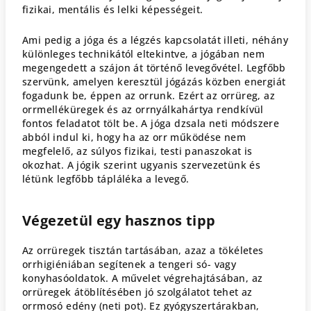
fizikai, mentális és lelki képességeit.
Ami pedig a jóga és a légzés kapcsolatát illeti, néhány
különleges technikától eltekintve, a jógában nem
megengedett a szájon át történő levegővétel. Legfőbb
szervünk, amelyen keresztül jógázás közben energiát
fogadunk be, éppen az orrunk. Ezért az orrüreg, az
orrmelléküregek és az orrnyálkahártya rendkívül
fontos feladatot tölt be. A jóga dzsala neti módszere
abból indul ki, hogy ha az orr működése nem
megfelelő, az súlyos fizikai, testi panaszokat is
okozhat. A jógik szerint ugyanis szervezetünk és
létünk legfőbb tápláléka a levegő.
Végezetül egy hasznos tipp
Az orrüregek tisztán tartásában, azaz a tökéletes
orrhigiéniában segítenek a tengeri só- vagy
konyhasóoldatok. A művelet végrehajtásában, az
orrüregek átöblítésében jó szolgálatot tehet az
orrmosó edény (neti pot). Ez gyógyszertárakban,