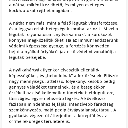
a nátha, miként kezelhető, és milyen esetleges
kockázatokat rejthet magában.
A nátha nem más, mint a felső légutak vírusfertőzése,
és a leggyakoribb betegségek sorába tartozik. Mivel a
légutak folyamatosan „nyitva vannak”, a kórokozók
könnyen megközelítik őket. Ha az immunrendszerünk
védelmi képessége gyenge, a fertőzés könnyedén
bejut a nyálkahártyákról (az első védelmi vonalból) a
légutak belsejébe.
A nyálkahártyák ilyenkor elveszítik ellenálló-
képességüket, és „behódolnak” a fertőzésnek. Először
nagy mennyiségű, áttetsző, folyékony, később pedig
gennyes váladékot termelnek, és a beteg ekkor
érzékeli az első kellemetlen tüneteket: eldugult orr,
tüsszögés, egyre nehezebb légzés. A következő
fázisban mindehhez fejfájás, intenzívebb fáradtság,
szemkönnyezés, majd pedig étvágytalanság társul. A
gyulladás végezetül átterjedhet a középfül és az
orrmelléküregek területére is.