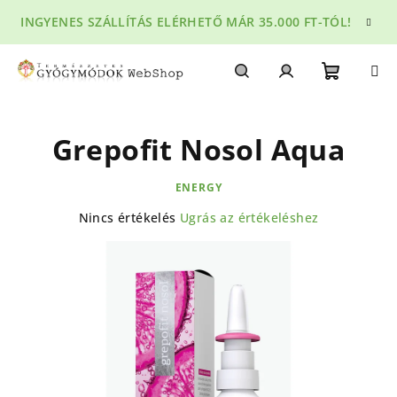
Ugrás
INGYENES SZÁLLÍTÁS ELÉRHETŐ MÁR 35.000 FT-TÓL!
a
fő
tartalomhoz
Kosár
Keresés
Bejelentkezés
Grepofit Nosol Aqua
ENERGY
A
Nincs értékelés
Ugrás az értékeléshez
termék
átlagos
értékelése
5-
ből
0,0
csillag.