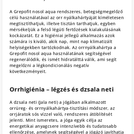
A Grepofit nosol aqua rendszeres, betegségmegelőző
célú használatával az orr nyálkahártyáját kíméletesen
megtisztíthatjuk, illetve tisztán tarthatjuk, egyben
mérsékeljük a felső légúti fertőzések kialakulásának
kockázatát. Ez a higiéniai jellegű alkalmazás azok
számára is kiváló, akik nap, mint nap klimatizált
helyiségekben tartózkodnak. Az orrnyálkahártya a
Grepofit nosol aqua használatának segítségével
regenerálódik, és ismét hidratálttá válik, ami segít
megelőzni a légkondicionálás negatív
következményeit.
Orrhigiénia – légzés és dzsala neti
A dzsala neti (Jala neti) a jógában alkalmazott
orrüreg- és orrnyálkahártya-tisztítási módszer, az
orrjáratok sós vízzel való, rendszeres átöblítését
jelenti. Mint ismeretes, a jóga egyik célja az
energetikai anyagcsere intenzívebb és tudatosabb
ellenőrzése, amelynek segítségével a jógázó javíthatja