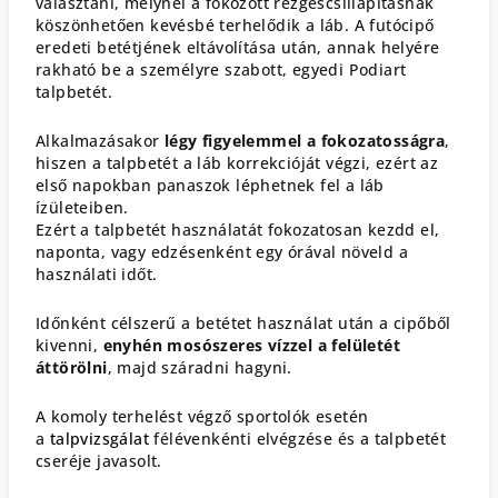
választani, melynél a fokozott rezgéscsillapításnak
köszönhetően kevésbé terhelődik a láb. A futócipő
eredeti betétjének eltávolítása után, annak helyére
rakható be a személyre szabott, egyedi Podiart
talpbetét.
Alkalmazásakor
légy figyelemmel a fokozatosságra
,
hiszen a talpbetét a láb korrekcióját végzi, ezért az
első napokban panaszok léphetnek fel a láb
ízületeiben.
Ezért a talpbetét használatát fokozatosan kezdd el,
naponta, vagy edzésenként egy órával növeld a
használati időt.
Időnként célszerű a betétet használat után a cipőből
kivenni,
enyhén mosószeres vízzel a felületét
áttörölni
, majd száradni hagyni.
A komoly terhelést végző sportolók esetén
a
talpvizsgálat
félévenkénti elvégzése és a talpbetét
cseréje javasolt.