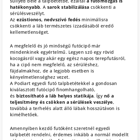
süllyed bele a talpbetétbe, ezáltal
a futómozgás is
hatékonyabb
. A
sarok stabilizálása
csökkenti a
sérülésveszélyt.
Az
ezüstionos, nedvszívó fedés
minimálisra
csökkenti a láb természetes izzadásából eredő
kellemetlenséget.
A megfelelő és jó minőségű futócipő már
mindenkinek egyértelmű. Legyen szó egy rövid
kocogásról vagy akár egy egész napos terepfutásról,
ha a cipő nem megfelelő, az sérüléshez,
fájdalmakhoz, de a legjobb esetben is
kényelmetlenséghez vezet.
A Podiart egyedi futó talpbetétekkel a gondosan
kiválasztott futócipő finomhangolható,
és
biztosítható a láb helyes statikája
. Így
nő a
teljesítmény és csökken a sérülések veszélye
,
továbbá a terhelés alatt álló lábak hosszútávon is
kimélhetőek.
Amennyiben kezdő futóként szeretnél egyedi
talpbetét rendelni, érdemes inkább a normál modellt