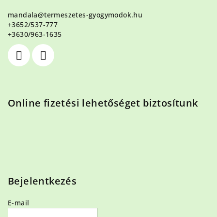
l
mandala
@
termeszetes-gyogymodok.hu
é
+3652/537-777
c
+3630/963-1635
Online fizetési lehetőséget biztosítunk
Bejelentkezés
E-mail