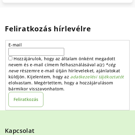
Feliratkozás hírlevélre
E-mail
Hozzájárulok, hogy az általam önként megadott
nevem és e-mail címem felhasználásával a(z)
*cég
neve
részemre e-mail útján hírleveleket, ajánlatokat
küldjön. Kijelentem, hogy az
adatkezelési tájékoztatót
elolvastam. Megértettem, hogy a hozzájárulásom
bármikor visszavonhatom.
Feliratkozás
L
á
b
Kapcsolat