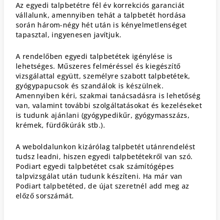
Az egyedi talpbetétre fél év korrekciós garanciát
vállalunk, amennyiben tehát a talpbetét hordása
során három-négy hét után is kényelmetlenséget
tapasztal, ingyenesen javítjuk.
A rendelőben egyedi talpbetétek igénylése is
lehetséges. Műszeres felméréssel és kiegészítő
vizsgálattal együtt, személyre szabott talpbetétek,
gyógypapucsok és szandálok is készülnek.
Amennyiben kéri, szakmai tanácsadásra is lehetőség
van, valamint további szolgáltatásokat és kezeléseket
is tudunk ajánlani (gyógypedikűr, gyógymasszázs,
krémek, fürdőkúrák stb.).
A weboldalunkon kizárólag talpbetét utánrendelést
tudsz leadni, hiszen egyedi talpbetétekről van szó.
Podiart egyedi talpbetétet csak számítógépes
talpvizsgálat után tudunk készíteni. Ha már van
Podiart talpbetéted, de újat szeretnél add meg az
előző sorszámát.