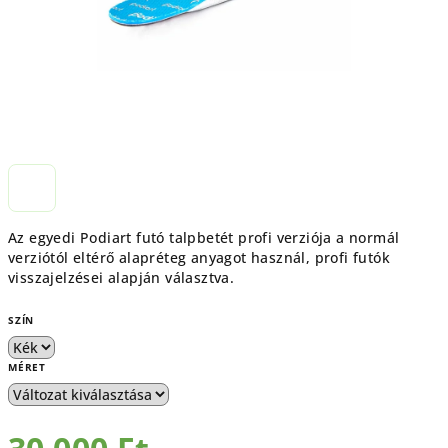
Az egyedi Podiart futó talpbetét profi verziója a normál
verziótól eltérő alapréteg anyagot használ, profi futók
visszajelzései alapján választva.
SZÍN
MÉRET