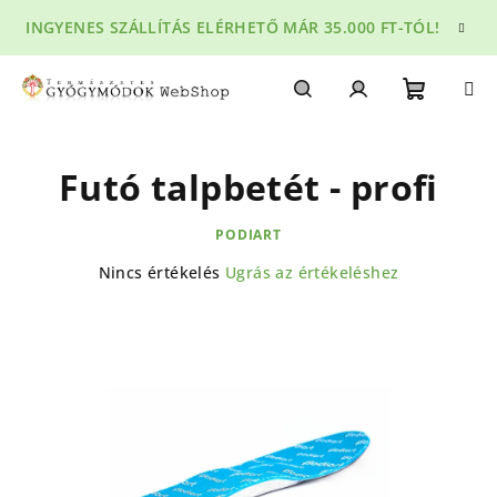
Ugrás
INGYENES SZÁLLÍTÁS ELÉRHETŐ MÁR 35.000 FT-TÓL!
a
fő
tartalomhoz
Kosár
Keresés
Bejelentkezés
Futó talpbetét - profi
PODIART
A
Nincs értékelés
Ugrás az értékeléshez
termék
átlagos
értékelése
5-
ből
0,0
csillag.