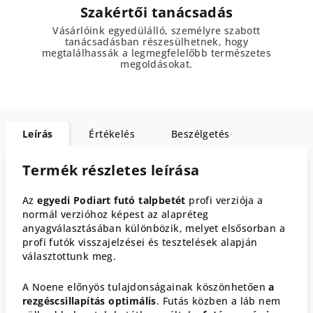
Szakértői tanácsadás
Vásárlóink egyedülálló, személyre szabott
tanácsadásban részesülhetnek, hogy
megtalálhassák a legmegfelelőbb természetes
megoldásokat.
Leírás
Értékelés
Beszélgetés
Termék részletes leírása
Az
egyedi Podiart futó talpbetét
profi verziója a
normál verzióhoz képest az alapréteg
anyagválasztásában különbözik, melyet elsősorban a
profi futók visszajelzései és tesztelések alapján
választottunk meg.
A Noene előnyös tulajdonságainak köszönhetően
a
rezgéscsillapítás optimális
. Futás közben a láb nem