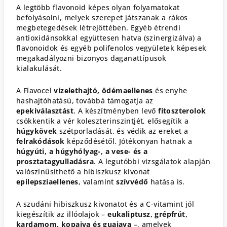
A legtöbb flavonoid képes olyan folyamatokat
befolyásolni, melyek szerepet játszanak a rákos
megbetegedések létrejöttében. Egyéb étrendi
antioxidánsokkal együttesen hatva (szinergizálva) a
flavonoidok és egyéb polifenolos vegyületek képesek
megakadályozni bizonyos daganattípusok
kialakulását.
A Flavocel
vizelethajtó, ödémaellenes
és enyhe
hashajtóhatású, továbbá támogatja az
epekiválasztást
. A készítményben levő
fitoszterolok
csökkentik a vér koleszterinszintjét, elősegítik a
húgykövek
szétporladását, és védik az ereket a
felrakódások
képződésétől. Jótékonyan hatnak a
húgyúti, a húgyhólyag-, a vese- és a
prosztatagyulladásra
. A legutóbbi vizsgálatok alapján
valószínűsíthető a hibiszkusz kivonat
epilepsziaellenes
, valamint
szívvédő
hatása is.
A szudáni hibiszkusz kivonatot és a C-vitamint jól
kiegészítik az illóolajok –
eukaliptusz, grépfrút,
kardamom, kopaiva és guajava
–, amelyek