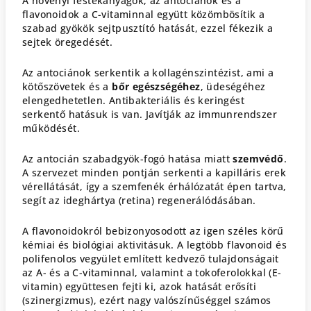
A növényi festékanyagok, az antociánok és a
flavonoidok a C-vitaminnal együtt közömbösítik a
szabad gyökök sejtpusztító hatását, ezzel fékezik a
sejtek öregedését.
Az antociánok serkentik a kollagénszintézist, ami a
kötőszövetek és a
bőr egészségéhez
, üdeségéhez
elengedhetetlen. Antibakteriális és keringést
serkentő hatásuk is van. Javítják az immunrendszer
működését.
Az antocián szabadgyök-fogó hatása miatt
szemvédő
.
A szervezet minden pontján serkenti a kapilláris erek
vérellátását, így a szemfenék érhálózatát épen tartva,
segít az ideghártya (retina) regenerálódásában.
A flavonoidokról bebizonyosodott az igen széles körű
kémiai és biológiai aktivitásuk. A legtöbb flavonoid és
polifenolos vegyület említett kedvező tulajdonságait
az A- és a C-vitaminnal, valamint a tokoferolokkal (E-
vitamin) együttesen fejti ki, azok hatását erősíti
(szinergizmus), ezért nagy valószínűséggel számos