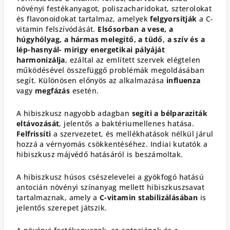
növényi festékanyagot, poliszacharidokat, szterolokat
és flavonoidokat tartalmaz, amelyek
felgyorsítják
a C-
vitamin felszívódását.
Elsősorban a vese, a
húgyhólyag, a hármas melegítő, a tüdő, a szív és a
lép-hasnyál- mirigy energetikai pályáját
harmonizálja
, ezáltal az említett szervek elégtelen
működésével összefüggő problémák megoldásában
segít. Különösen előnyös az alkalmazása
influenza
vagy
megfázás
esetén.
A hibiszkusz nagyobb adagban
segíti a bélparaziták
eltávozását
, jelentős a baktériumellenes hatása.
Felfrissíti
a szervezetet, és mellékhatások nélkül járul
hozzá a vérnyomás csökkentéséhez. Indiai kutatók a
hibiszkusz májvédő hatásáról is beszámoltak.
A hibiszkusz húsos csészelevelei a gyökfogó hatású
antocián növényi színanyag mellett hibiszkuszsavat
tartalmaznak, amely a
C-
vitamin stabilizálásában
is
jelentős szerepet játszik.