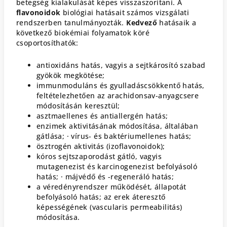
betegség kialakulását képes visszaszorítani. A
flavonoidok
biológiai hatásait számos vizsgálati
rendszerben tanulmányozták.
Kedvező
hatásaik a
következő biokémiai folyamatok köré
csoportosíthatók:
antioxidáns hatás, vagyis a sejtkárosító szabad
gyökök megkötése;
immunmoduláns és gyulladáscsökkentő hatás,
feltételezhetően az arachidonsav-anyagcsere
módosításán keresztül;
asztmaellenes és antiallergén hatás;
enzimek aktivitásának módosítása, általában
gátlása; · vírus- és baktériumellenes hatás;
ösztrogén aktivitás (izoflavonoidok);
kóros sejtszaporodást gátló, vagyis
mutagenezist és karcinogenezist befolyásoló
hatás; · májvédő és -regeneráló hatás;
a véredényrendszer működését, állapotát
befolyásoló hatás; az erek áteresztő
képességének (vascularis permeabilitás)
módosítása.