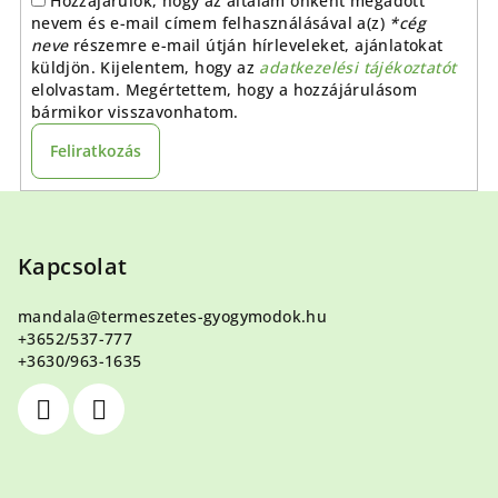
Hozzájárulok, hogy az általam önként megadott
nevem és e-mail címem felhasználásával a(z)
*cég
neve
részemre e-mail útján hírleveleket, ajánlatokat
küldjön. Kijelentem, hogy az
adatkezelési tájékoztatót
elolvastam. Megértettem, hogy a hozzájárulásom
bármikor visszavonhatom.
Feliratkozás
L
á
b
Kapcsolat
l
mandala
@
termeszetes-gyogymodok.hu
é
+3652/537-777
c
+3630/963-1635