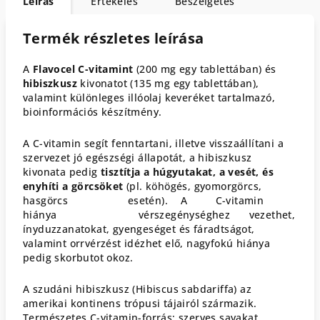
Leírás
Értékelés
Beszélgetés
Termék részletes leírása
A
Flavocel C-vitamint
(200 mg egy tablettában) és
hibiszkusz
kivonatot (135 mg egy tablettában),
valamint különleges illóolaj keveréket tartalmazó,
bioinformációs készítmény.
A C-vitamin segít fenntartani, illetve visszaállítani a
szervezet jó egészségi állapotát, a hibiszkusz
kivonata pedig
tisztítja a húgyutakat, a vesét, és
enyhíti a görcsöket
(pl. köhögés, gyomorgörcs,
hasgörcs esetén). A C-vitamin
hiánya vérszegénységhez vezethet,
ínyduzzanatokat, gyengeséget és fáradtságot,
valamint orrvérzést idézhet elő, nagyfokú hiánya
pedig skorbutot okoz.
A szudáni hibiszkusz (Hibiscus sabdariffa) az
amerikai kontinens trópusi tájairól származik.
Természetes C-vitamin-forrás; szerves savakat,