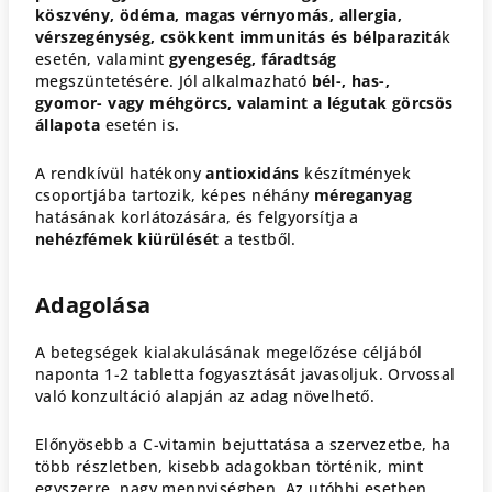
köszvény, ödéma, magas vérnyomás, allergia,
vérszegénység, csökkent immunitás és bélparazitá
k
esetén, valamint
gyengeség, fáradtság
megszüntetésére. Jól alkalmazható
bél-, has-,
gyomor- vagy méhgörcs, valamint a légutak görcsös
állapota
esetén is.
A rendkívül hatékony
antioxidáns
készítmények
csoportjába tartozik, képes néhány
méreganyag
hatásának korlátozására, és felgyorsítja a
n
ehézfémek kiürülését
a testből.
Adagolása
A betegségek kialakulásának megelőzése céljából
naponta 1-2 tabletta fogyasztását javasoljuk. Orvossal
való konzultáció alapján az adag növelhető.
Előnyösebb a C-vitamin bejuttatása a szervezetbe, ha
több részletben, kisebb adagokban történik, mint
egyszerre, nagy mennyiségben. Az utóbbi esetben