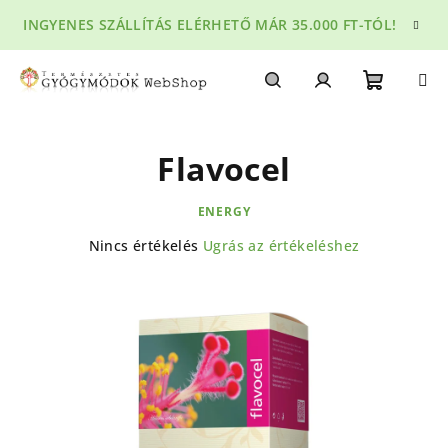
Ugrás
INGYENES SZÁLLÍTÁS ELÉRHETŐ MÁR 35.000 FT-TÓL!
a
fő
tartalomhoz
Kosár
Keresés
Bejelentkezés
Flavocel
ENERGY
A
Nincs értékelés
Ugrás az értékeléshez
termék
átlagos
értékelése
5-
ből
0,0
csillag.