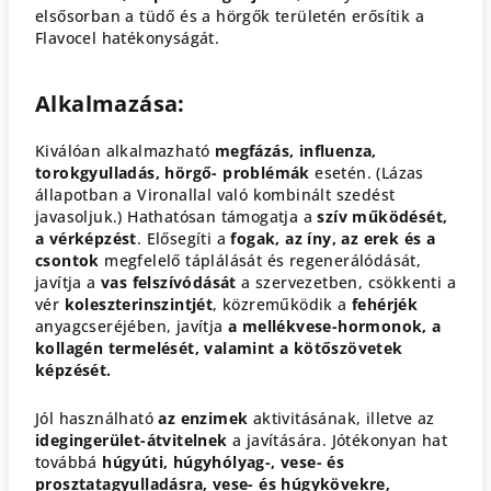
elsősorban a tüdő és a hörgők területén erősítik a
Flavocel hatékonyságát.
Alkalmazása:
Kiválóan alkalmazható
megfázás, influenza,
torokgyulladás, hörgő- problémák
esetén. (Lázas
állapotban a Vironallal való kombinált szedést
javasoljuk.) Hathatósan támogatja a
szív működését,
a vérképzést
. Elősegíti a
fogak, az íny, az erek és a
csontok
megfelelő táplálását és regenerálódását,
javítja a
vas felszívódását
a szervezetben, csökkenti a
vér
koleszterinszintjét
, közreműködik a
fehérjék
anyagcseréjében, javítja
a mellékvese-hormonok, a
kollagén termelését, valamint a kötőszövetek
képzését.
Jól használható
az enzimek
aktivitásának, illetve az
idegingerület-átvitelnek
a javítására. Jótékonyan hat
továbbá
húgyúti, húgyhólyag-, vese- és
prosztatagyulladásra, vese- és húgykövekre,