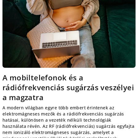
t
á
j
a
A mobiltelefonok és a
rádiófrekvenciás sugárzás veszélyei
a magzatra
A modern világban egyre több embert érintenek az
elektromágneses mezők és a rádiófrekvenciás sugárzás
hatásai, különösen a vezeték nélküli technológiák
használata révén. Az RF (rádiófrekvenciás) sugárzás egyfajta
nem ionizáló elektromágneses sugárzás, amelyet a