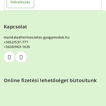
Feliratkozás
e
l
L
e
á
m
e
b
Kapcsolat
i
l
mandala
@
termeszetes-gyogymodok.hu
é
+3652/537-777
c
+3630/963-1635
Online fizetési lehetőséget biztosítunk