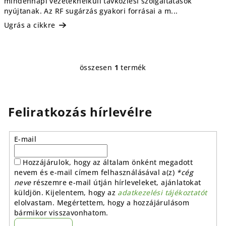
mindennapi vezetéknélküli távközlési szolgáltatások
nyújtanak. Az RF sugárzás gyakori forrásai a m...
Ugrás a cikkre
összesen
1
termék
L
i
s
t
Feliratkozás hírlevélre
a
i
E-mail
r
á
Hozzájárulok, hogy az általam önként megadott
n
nevem és e-mail címem felhasználásával a(z)
*cég
y
neve
részemre e-mail útján hírleveleket, ajánlatokat
í
küldjön. Kijelentem, hogy az
adatkezelési tájékoztatót
t
elolvastam. Megértettem, hogy a hozzájárulásom
á
bármikor visszavonhatom.
s