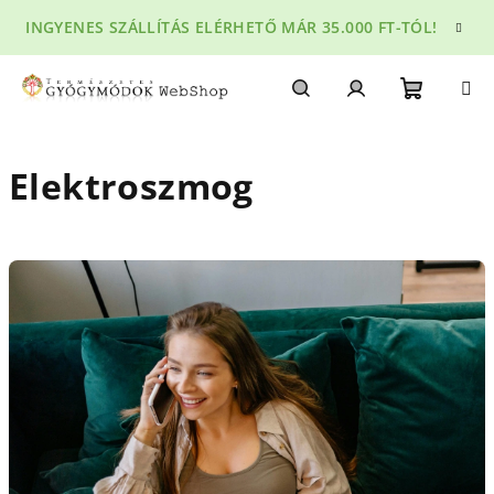
Ugrás
INGYENES SZÁLLÍTÁS ELÉRHETŐ MÁR 35.000 FT-TÓL!
a
fő
tartalomhoz
Kosár
Keresés
Bejelentkezés
Elektroszmog
C
i
k
k
e
k
l
i
s