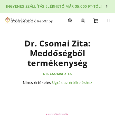
Ugrás
INGYENES SZÁLLÍTÁS ELÉRHETŐ MÁR 35.000 FT-TÓL!
a
fő
tartalomhoz
Kosár
Keresés
Bejelentkezés
Dr. Csomai Zita:
Meddőségből
termékenység
DR. CSOMAI ZITA
A
Nincs értékelés
Ugrás az értékeléshez
termék
átlagos
értékelése
5-
ből
0,0