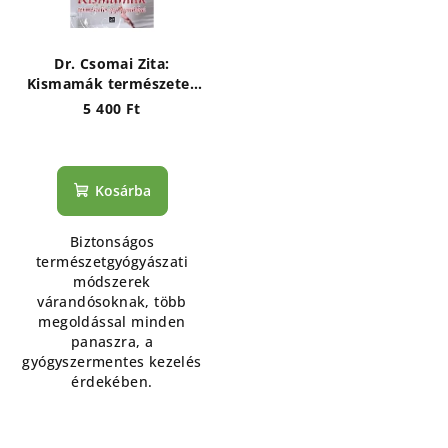
Dr. Csomai Zita:
Kismamák természetes
gyógymódjai
5 400 Ft
Kosárba
Biztonságos
természetgyógyászati
módszerek
várandósoknak, több
megoldással minden
panaszra, a
gyógyszermentes kezelés
érdekében.