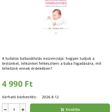
csillag.
A tudatos babavállalás esszenciája: hogyan tudjuk a
testünket, lelkünket felkészíteni a baba fogadására, mit
tehetünk ennek érdekében?
4 990 Ft
Egységár:
Várható kézbesítés:
2026.8.12
−
+
Kosárba