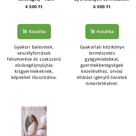
elsősegélynyújtás
gyógymódjai
4 500 Ft
6 000 Ft
kézikönyve kisgyermekes
családok részére
Kosárba
Kosárba
Gyakori balesetek,
Gyakorlati kézikönyv
veszélyforrások
természetes
felismerése és szakszerű
gyógymódokkal,
elsősegélynyújtás
gyermekbetegségek
kisgyermekeknek,
kezeléséhez, orvosi
képekkel illusztrálva.
ellátást igénylő tünetek
ismertetésével.