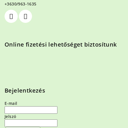
c
+3630/963-1635
Online fizetési lehetőséget biztosítunk
Bejelentkezés
E-mail
Jelszó