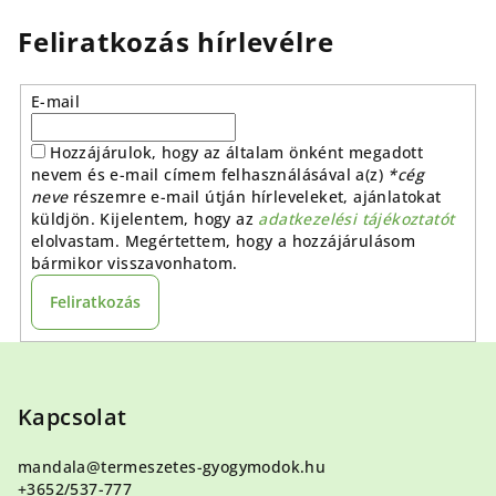
Feliratkozás hírlevélre
E-mail
Hozzájárulok, hogy az általam önként megadott
nevem és e-mail címem felhasználásával a(z)
*cég
neve
részemre e-mail útján hírleveleket, ajánlatokat
küldjön. Kijelentem, hogy az
adatkezelési tájékoztatót
elolvastam. Megértettem, hogy a hozzájárulásom
bármikor visszavonhatom.
Feliratkozás
L
á
b
Kapcsolat
l
mandala
@
termeszetes-gyogymodok.hu
é
+3652/537-777