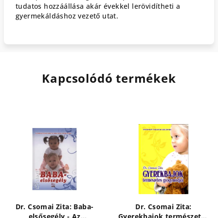
tudatos hozzáállása akár évekkel lerövidítheti a
gyermekáldáshoz vezető utat.
Kapcsolódó termékek
Dr. Csomai Zita: Baba-
Dr. Csomai Zita:
elsősegély - Az
Gyerekbajok természetes