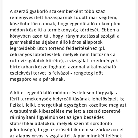
A szerző gyakorló szakemberként több száz
reményvesztett házaspárnak tudott már segíteni,
köszönhetően annak, hogy egyedülállóan komplex
módon közelíti a termékenység kérdését. Ebben a
könyvben azon túl, hogy iránymutatással szolgál a
gyermekáldás útjában álló kóros állapotok
legrövidebb úton történő felderítéséhez (pl.
célirányos labortesztek, melyek nem tartoznak a
rutinvizsgálatok körébe), a vizsgálati eredmények
birtokában kézzelfogható, azonnal alkalmazható
cselekvési tervet is felvázol - rengeteg időt
megspórolva a pároknak.
A kötet egyedülálló módon részletesen tárgyalja a
férfi termékenység helyreállításának lehetőségeit is;
fizikai, lelki, energetikai egységben közelítve meg azt.
A tabutémák kibeszélése mellett a szerző szeretné
ráirányítani figyelmünket az igen beszédes
statisztikai adatokra, melyek szerint sorsdöntő
jelentőségű, hogy az erősebbik nem se zárkózzon el
az alapos orvosi vizsgálattól. A pár mindkét felének