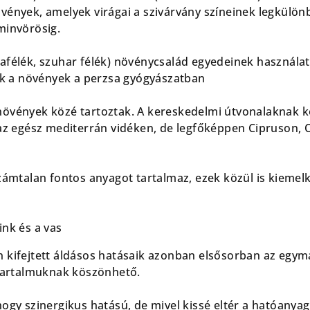
vények, amelyek virágai a szivárvány színeinek legkül
minvörösig.
félék, szuhar félék) növénycsalád egyedeinek használata 
zek a növények a perzsa gyógyászatban
növények közé tartoztak. A kereskedelmi útvonalaknak 
 az egész mediterrán vidéken, de legfőképpen Cipruson,
számtalan fontos anyagot tartalmaz, ezek közül is kiemel
ink és a vas
 kifejtett áldásos hatásaik azonban elsősorban az egymá
 tartalmuknak köszönhető.
ogy szinergikus hatású, de mivel kissé eltér a hatóanyag