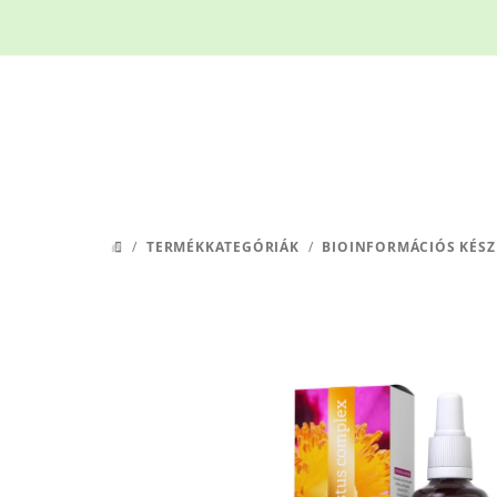
Ugrás
a
fő
tartalomhoz
/
TERMÉKKATEGÓRIÁK
/
BIOINFORMÁCIÓS KÉSZ
KEZDŐLAP