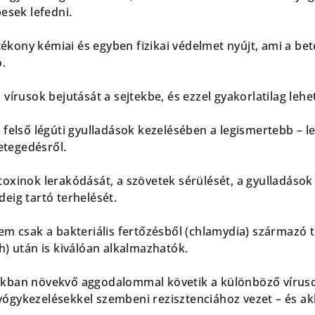
pesek lefedni.
ony kémiai és egyben fizikai védelmet nyújt, ami a be
.
vírusok bejutását a sejtekbe, és ezzel gyakorlatilag leh
felső légúti gyulladások kezelésében a legismertebb – le
tegedésről.
xinok lerakódását, a szövetek sérülését, a gyulladások k
eig tartó terhelését.
em csak a bakteriális fertőzésből (chlamydia) származó 
h) után is kiválóan alkalmazhatók.
kban növekvő aggodalommal követik a különböző víruso
gykezelésekkel szembeni rezisztenciához vezet – és ak