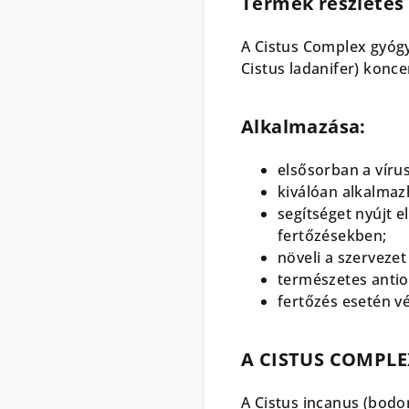
Termék részletes 
A Cistus Complex gyógy
Cistus ladanifer) konc
Alkalmazása:
elsősorban a víru
kiválóan alkalmazh
segítséget nyújt 
fertőzésekben;
növeli a szervezet
természetes antio
fertőzés esetén v
A CISTUS COMPLEX
A Cistus incanus (bodo