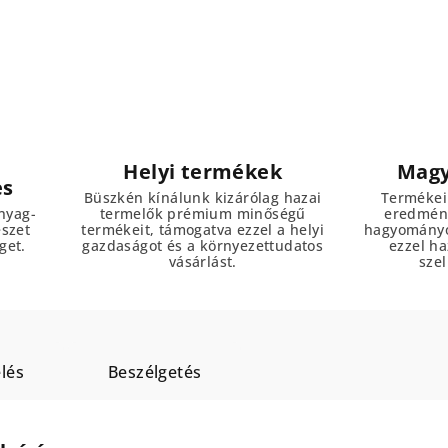
Helyi termékek
Magy
es
Büszkén kínálunk kizárólag hazai
Termékei
nyag-
termelők prémium minőségű
eredmény
észet
termékeit, támogatva ezzel a helyi
hagyományo
get.
gazdaságot és a környezettudatos
ezzel h
vásárlást.
szel
lés
Beszélgetés