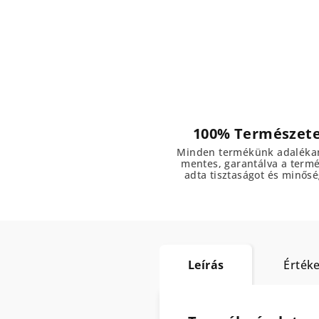
100% Természet
Minden termékünk adaléka
mentes, garantálva a term
adta tisztaságot és minősé
Leírás
Értéke