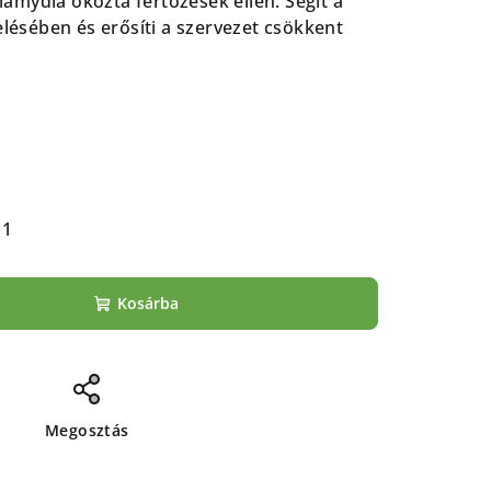
mydia okozta fertőzések ellen. Segít a
elésében és erősíti a szervezet csökkent
11
Kosárba
Megosztás