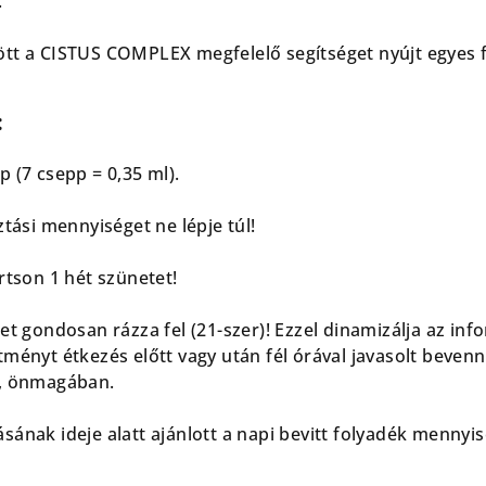
.
ött a CISTUS COMPLEX megfelelő segítséget nyújt egyes 
:
 (7 csepp = 0,35 ml).
ztási mennyiséget ne lépje túl!
rtson 1 hét szünetet!
et gondosan rázza fel (21-szer)! Ezzel dinamizálja az in
ményt étkezés előtt vagy után fél órával javasolt bevenni,
e, önmagában.
sának ideje alatt ajánlott a napi bevitt folyadék mennyi