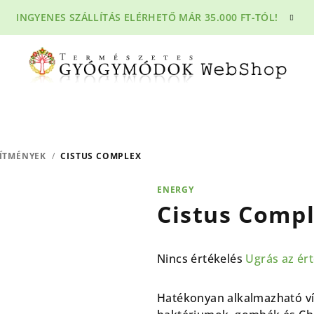
INGYENES SZÁLLÍTÁS ELÉRHETŐ MÁR 35.000 FT-TÓL!
ÍTMÉNYEK
/
CISTUS COMPLEX
ENERGY
Cistus Comp
A
Nincs értékelés
Ugrás az ér
termék
átlagos
Hatékonyan alkalmazható v
értékelése