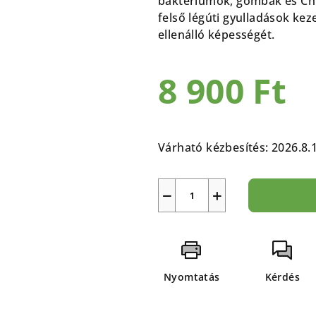
baktériumok, gombák és Chla
5-
felső légúti gyulladások kez
ből
ellenálló képességét.
0,0
csillag.
8 900 Ft
Egységár:
Várható kézbesítés:
2026.8.
−
+
Nyomtatás
Kérdés