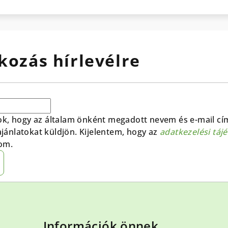
kozás hírlevélre
ok, hogy az általam önként megadott nevem és e-mail cí
 ajánlatokat küldjön. Kijelentem, hogy az
adatkezelési táj
om.
Információk önnek