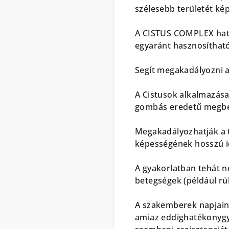
szélesebb területét ké
A CISTUS COMPLEX haték
egyaránt hasznosítható
Segít megakadályozni a 
A Cistusok alkalmazása 
gombás eredetű megbe
Megakadályozhatják a to
képességének hosszú id
A gyakorlatban tehát n
betegségek (például rü
A szakemberek napjain
amiaz eddighatékonygyó