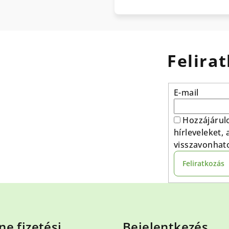
Felirat
E-mail
Hozzájárul
hírleveleket,
visszavonhat
Feliratkozás
ne fizetési
Bejelentkezés