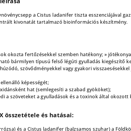
leírása
növénycsepp a Cistus ladanifer tiszta esszenciájával gaz
entrált kivonatát tartalmazó bioinformációs készítmény.
sok okozta fertőzésekkel szemben hatékony; » jótékonya
ató bármilyen típusú felső légúti gyulladás kiegészítő k
elhúzódó, szövődményekkel vagy gyakori visszaesésekkel j
 ellenálló képességét;
xidánsként hat (semlegesíti a szabad gyököket);
édi a szöveteket a gyulladások és a toxinok által okozot
 összetétele és hatásai:
rrózsa) és a Cistus ladanifer (balzsamos szuhar) a Föld