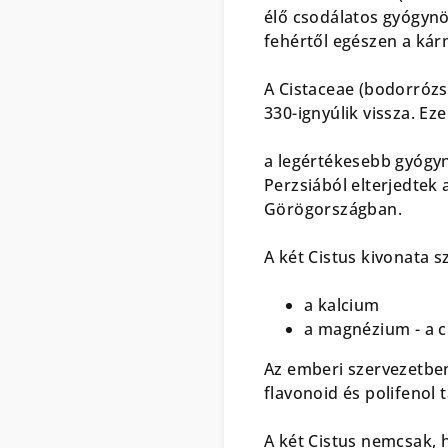
élő csodálatos gyógynö
fehértől egészen a kár
A Cistaceae (bodorrózsa
330-ignyúlik vissza. E
a legértékesebb gyógy
Perzsiából elterjedtek
Görögországban.
A két Cistus kivonata 
a kalcium
a magnézium - a c
Az emberi szervezetben
flavonoid és polifenol
A két Cistus nemcsak, h