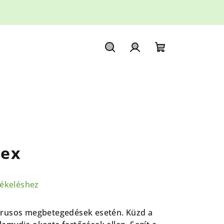
Keresés
Bejelentkezés
Kosár
lex
tékeléshez
írusos megbetegedések esetén. Küzd a