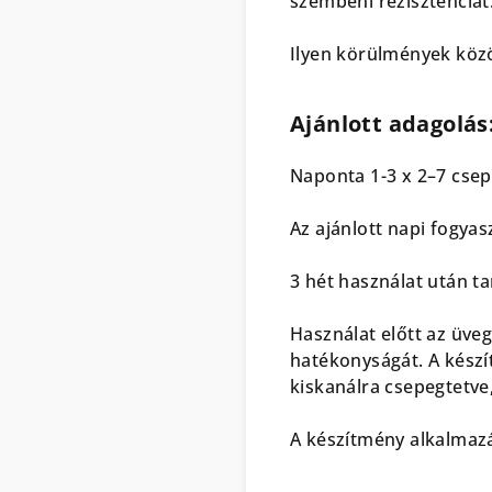
szembeni rezisztenciát
Ilyen körülmények köz
Ajánlott adagolás
Naponta 1-3 x 2–7 csepp
Az ajánlott napi fogyas
3 hét használat után ta
Használat előtt az üveg
hatékonyságát. A készít
kiskanálra csepegtetv
A készítmény alkalmazá