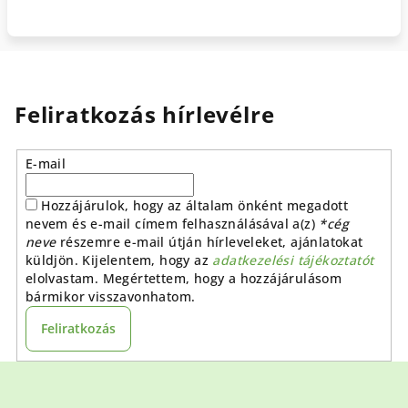
Feliratkozás hírlevélre
E-mail
Hozzájárulok, hogy az általam önként megadott
nevem és e-mail címem felhasználásával a(z)
*cég
neve
részemre e-mail útján hírleveleket, ajánlatokat
küldjön. Kijelentem, hogy az
adatkezelési tájékoztatót
elolvastam. Megértettem, hogy a hozzájárulásom
bármikor visszavonhatom.
Feliratkozás
L
á