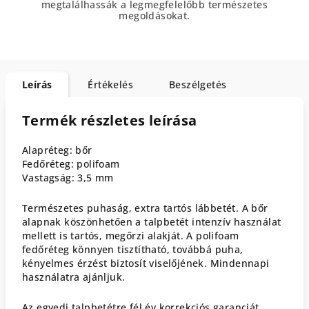
megtalálhassák a legmegfelelőbb természetes
megoldásokat.
Leírás
Értékelés
Beszélgetés
Termék részletes leírása
Alapréteg: bőr
Fedőréteg: polifoam
Vastagság: 3,5 mm
Természetes puhaság, extra tartós lábbetét. A bőr
alapnak köszönhetően a talpbetét intenzív használat
mellett is tartós, megőrzi alakját. A polifoam
fedőréteg könnyen tisztítható, továbbá puha,
kényelmes érzést biztosít viselőjének. Mindennapi
használatra ajánljuk.
Az egyedi talpbetétre fél év korrekciós garanciát