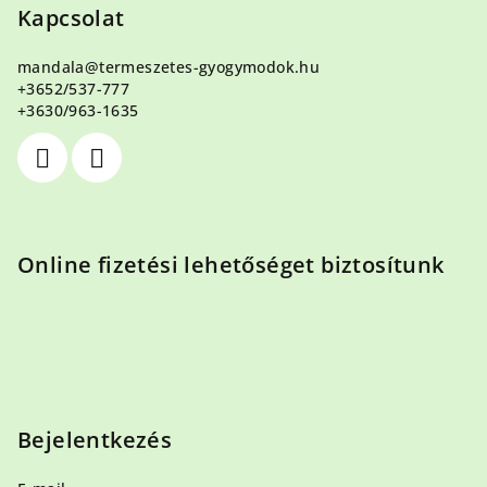
b
Kapcsolat
l
mandala
@
termeszetes-gyogymodok.hu
é
+3652/537-777
c
+3630/963-1635
Online fizetési lehetőséget biztosítunk
Bejelentkezés