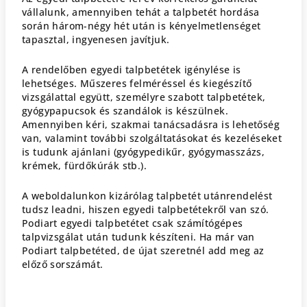
vállalunk, amennyiben tehát a talpbetét hordása
során három-négy hét után is kényelmetlenséget
tapasztal, ingyenesen javítjuk.
A rendelőben egyedi talpbetétek igénylése is
lehetséges. Műszeres felméréssel és kiegészítő
vizsgálattal együtt, személyre szabott talpbetétek,
gyógypapucsok és szandálok is készülnek.
Amennyiben kéri, szakmai tanácsadásra is lehetőség
van, valamint további szolgáltatásokat és kezeléseket
is tudunk ajánlani (gyógypedikűr, gyógymasszázs,
krémek, fürdőkúrák stb.).
A weboldalunkon kizárólag talpbetét utánrendelést
tudsz leadni, hiszen egyedi talpbetétekről van szó.
Podiart egyedi talpbetétet csak számítógépes
talpvizsgálat után tudunk készíteni. Ha már van
Podiart talpbetéted, de újat szeretnél add meg az
előző sorszámát.