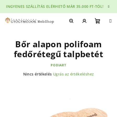
Ugrás
INGYENES SZÁLLÍTÁS ELÉRHETŐ MÁR 35.000 FT-TÓL!
a
fő
tartalomhoz
Kosár
Keresés
Bejelentkezés
Bőr alapon polifoam
fedőrétegű talpbetét
PODIART
A
Nincs értékelés
Ugrás az értékeléshez
termék
átlagos
értékelése
5-
ből
0,0
csillag.