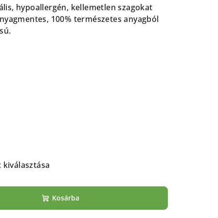
iális, hypoallergén, kellemetlen szagokat
anyagmentes, 100% természetes anyagból
ású.
t kiválasztása
Kosárba