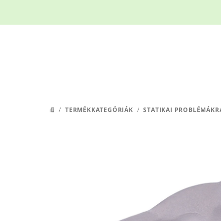
Ugrás
a
fő
tartalomhoz
/
TERMÉKKATEGÓRIÁK
/
STATIKAI PROBLÉMÁKR
KEZDŐLAP