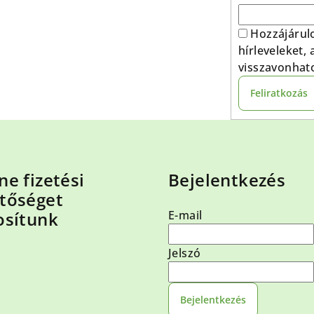
Hozzájárul
hírleveleket,
visszavonhat
Feliratkozás
ne fizetési
Bejelentkezés
tőséget
osítunk
E-mail
Jelszó
Bejelentkezés