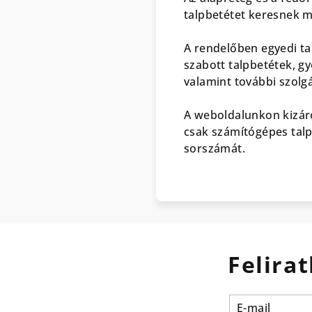
talpbetétet keresnek
m
A rendelőben egyedi tal
szabott talpbetétek, g
valamint további szolg
A weboldalunkon kizáró
csak számítógépes talp
sorszámát.
Felirat
E-mail