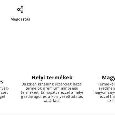
Megosztás
Helyi termékek
Magy
es
Büszkén kínálunk kizárólag hazai
Termékei
nyag-
termelők prémium minőségű
eredmény
észet
termékeit, támogatva ezzel a helyi
hagyományo
get.
gazdaságot és a környezettudatos
ezzel h
vásárlást.
szel