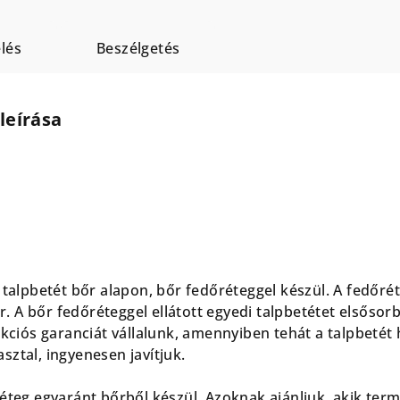
lés
Beszélgetés
leírása
 talpbetét bőr alapon, bőr fedőréteggel készül. A fedőré
 A bőr fedőréteggel ellátott egyedi talpbetétet elsősorb
rekciós garanciát vállalunk, amennyiben tehát a talpbeté
ztal, ingyenesen javítjuk.
réteg egyaránt bőrből készül. Azoknak ajánljuk, akik ter