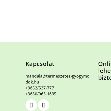
L
á
Kapcsolat
Onli
b
lehe
l
mandala
@
termeszetes-gyogymo
bizt
é
dok.hu
+3652/537-777
c
+3630/963-1635