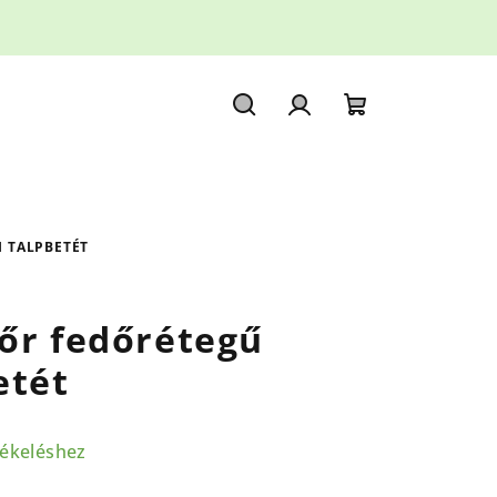
Keresés
Bejelentkezés
Kosár
 TALPBETÉT
őr fedőrétegű
etét
tékeléshez