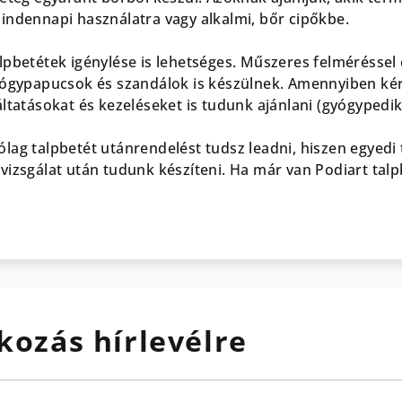
indennapi használatra vagy alkalmi, bőr cipőkbe.
pbetétek igénylése is lehetséges. Műszeres felméréssel é
yógypapucsok és szandálok is készülnek. Amennyiben kéri
áltatásokat és kezeléseket is tudunk ajánlani (gyógypedi
lag talpbetét utánrendelést tudsz leadni, hiszen egyedi 
vizsgálat után tudunk készíteni. Ha már van Podiart talp
kozás hírlevélre