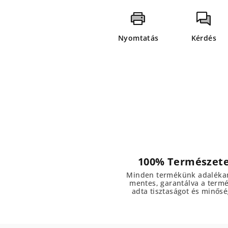
Nyomtatás
Kérdés
100% Természet
Minden termékünk adaléka
mentes, garantálva a term
adta tisztaságot és minősé