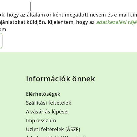
ok, hogy az általam önként megadott nevem és e-mail cí
 ajánlatokat küldjön. Kijelentem, hogy az
adatkezelési táj
om.
Információk önnek
Elérhetőségek
Szállítási feltételek
A vásárlás lépései
Impresszum
Üzleti feltételek (ÁSZF)