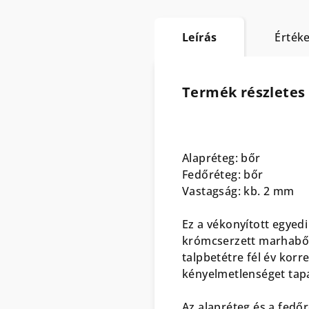
Leírás
Értéke
Termék részletes 
Alapréteg: bőr
Fedőréteg: bőr
Vastagság: kb. 2 mm
Ez a vékonyított egyedi
krómcserzett marhabőr.
talpbetétre fél év kor
kényelmetlenséget tapas
Az alapréteg és a fedő