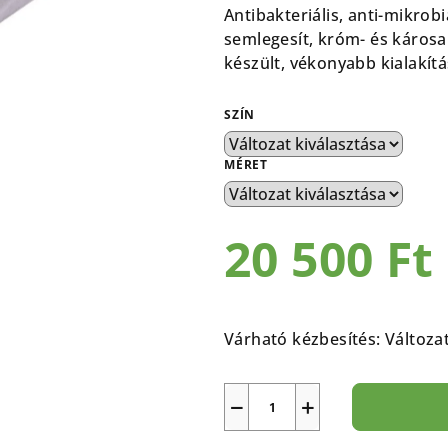
átlagos
Antibakteriális, anti-mikrob
értékelése
semlegesít, króm- és káros
5-
készült, vékonyabb kialakít
ből
0,0
SZÍN
csillag.
MÉRET
20 500 Ft
Egységár:
Várható kézbesítés:
Változa
−
+