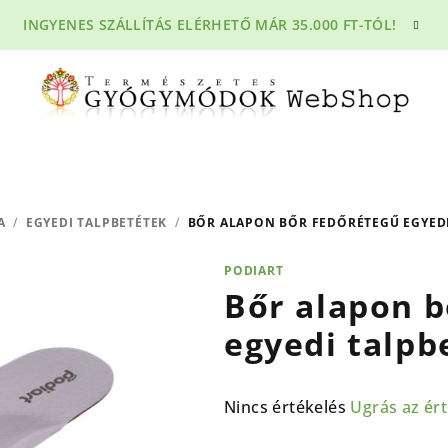
INGYENES SZÁLLÍTÁS ELÉRHETŐ MÁR 35.000 FT-TÓL!
A
/
EGYEDI TALPBETÉTEK
/
BŐR ALAPON BŐR FEDŐRÉTEGŰ EGYEDI
PODIART
Bőr alapon b
egyedi talpb
A
Nincs értékelés
Ugrás az ér
termék