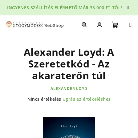
Ugrás
INGYENES SZÁLLÍTÁS ELÉRHETŐ MÁR 35.000 FT-TÓL!
a
fő
tartalomhoz
Kosár
Keresés
Bejelentkezés
Alexander Loyd: A
Szeretetkód - Az
akaraterőn túl
ALEXANDER LOYD
A
Nincs értékelés
Ugrás az értékeléshez
termék
átlagos
értékelése
5-
ből
0,0