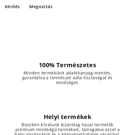
Kérdés
Megosztás
100% Természetes
Minden termékünk adalékanyag-mentes,
garantálva a természet adta tisztaságot és
minőséget.
Helyi termékek
Büszkén kínálunk kizárólag hazai termelők
prémium minőségű termékeit, támogatva ezzel a
helyi gazdaságot és a környezettudatos vásárlást.