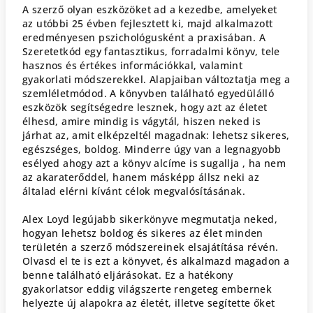
A szerző olyan eszközöket ad a kezedbe, amelyeket
az utóbbi 25 évben fejlesztett ki, majd alkalmazott
eredményesen pszichológusként a praxisában. A
Szeretetkód egy fantasztikus, forradalmi könyv, tele
hasznos és értékes információkkal, valamint
gyakorlati módszerekkel. Alapjaiban változtatja meg a
szemléletmódod. A könyvben található egyedülálló
eszközök segítségedre lesznek, hogy azt az életet
élhesd, amire mindig is vágytál, hiszen neked is
járhat az, amit elképzeltél magadnak: lehetsz sikeres,
egészséges, boldog. Minderre úgy van a legnagyobb
esélyed ahogy azt a könyv alcíme is sugallja , ha nem
az akaraterőddel, hanem másképp állsz neki az
általad elérni kívánt célok megvalósításának.
Alex Loyd legújabb sikerkönyve megmutatja neked,
hogyan lehetsz boldog és sikeres az élet minden
területén a szerző módszereinek elsajátítása révén.
Olvasd el te is ezt a könyvet, és alkalmazd magadon a
benne található eljárásokat. Ez a hatékony
gyakorlatsor eddig világszerte rengeteg embernek
helyezte új alapokra az életét, illetve segítette őket