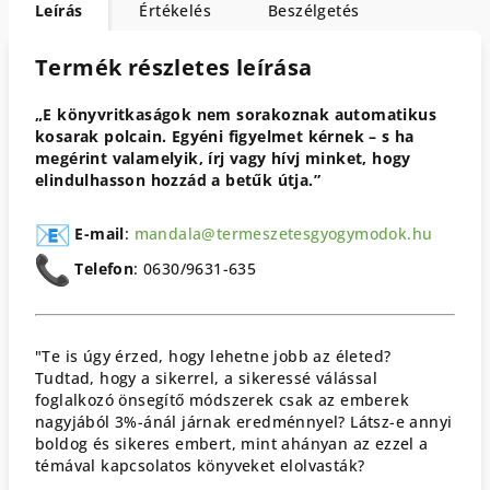
Leírás
Értékelés
Beszélgetés
Termék részletes leírása
„E könyvritkaságok nem sorakoznak automatikus
kosarak polcain. Egyéni figyelmet kérnek – s ha
megérint valamelyik, írj vagy hívj minket, hogy
elindulhasson hozzád a betűk útja.”
E-mail
:
mandala@
termeszetesgyogymodok.hu
Telefon
: 0630/9631-635
"Te is úgy érzed, hogy lehetne jobb az életed?
Tudtad, hogy a sikerrel, a sikeressé válással
foglalkozó önsegítő módszerek csak az emberek
nagyjából 3%-ánál járnak eredménnyel? Látsz-e annyi
boldog és sikeres embert, mint ahányan az ezzel a
témával kapcsolatos könyveket elolvasták?