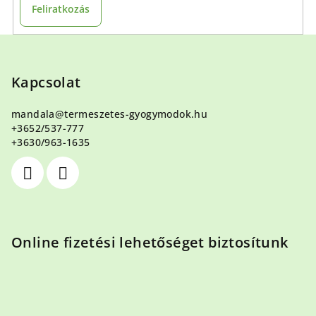
Feliratkozás
L
á
b
Kapcsolat
l
mandala
@
termeszetes-gyogymodok.hu
é
+3652/537-777
c
+3630/963-1635
Online fizetési lehetőséget biztosítunk