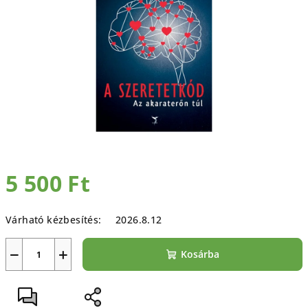
csillag.
5 500 Ft
Egységár:
Várható kézbesítés:
2026.8.12
−
+
Kosárba