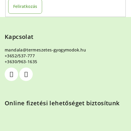
Feliratkozás
L
á
b
Kapcsolat
l
mandala
@
termeszetes-gyogymodok.hu
é
+3652/537-777
c
+3630/963-1635
Online fizetési lehetőséget biztosítunk