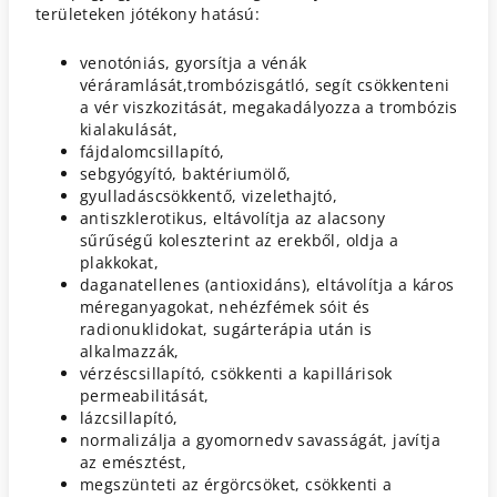
területeken jótékony hatású:
venotóniás, gyorsítja a vénák
véráramlását,
trombózisgátló, segít csökkenteni
a vér viszkozitását,
megakadályozza a trombózis
kialakulását,
fájdalomcsillapító,
sebgyógyító, baktériumölő,
gyulladáscsökkentő, vizelethajtó,
antiszklerotikus, eltávolítja az alacsony
sűrűségű koleszterint az erekből, oldja a
plakkokat,
daganatellenes (antioxidáns), eltávolítja a káros
méreganyagokat, nehézfémek sóit és
radionuklidokat, sugárterápia után is
alkalmazzák,
vérzéscsillapító, csökkenti a kapillárisok
permeabilitását,
lázcsillapító,
normalizálja a gyomornedv savasságát, javítja
az emésztést,
megszünteti az érgörcsöket, csökkenti a