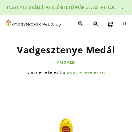
Ugrás
INGYENES SZÁLLÍTÁS ELÉRHETŐ MÁR 35.000 FT-TÓL!
a
fő
tartalomhoz
Kosár
Keresés
Bejelentkezés
Vadgesztenye Medál
TRIOMED
A
Nincs értékelés
Ugrás az értékeléshez
termék
átlagos
értékelése
5-
ből
0,0
csillag.