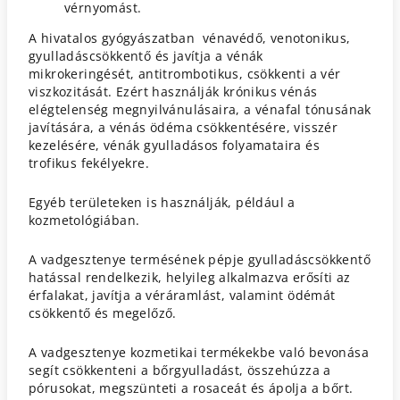
vérnyomást.
A hivatalos gyógyászatban vénavédő, venotonikus,
gyulladáscsökkentő és javítja a vénák
mikrokeringését, antitrombotikus, csökkenti a vér
viszkozitását. Ezért használják krónikus vénás
elégtelenség megnyilvánulásaira, a vénafal tónusának
javítására, a vénás ödéma csökkentésére, visszér
kezelésére, vénák gyulladásos folyamataira és
trofikus fekélyekre.
Egyéb területeken is használják, például a
kozmetológiában.
A vadgesztenye termésének pépje gyulladáscsökkentő
hatással rendelkezik, helyileg alkalmazva erősíti az
érfalakat, javítja a véráramlást, valamint ödémát
csökkentő és megelőző.
A vadgesztenye kozmetikai termékekbe való bevonása
segít csökkenteni a bőrgyulladást, összehúzza a
pórusokat, megszünteti a rosaceát és ápolja a bőrt.