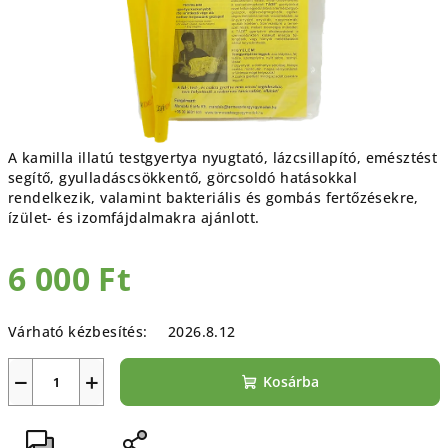
A kamilla illatú testgyertya
nyugtató, lázcsillapító, emésztést
segítő, gyulladáscsökkentő, görcsoldó hatásokkal
rendelkezik, valamint bakteriális és gombás fertőzésekre,
ízület- és izomfájdalmakra ajánlott.
6 000 Ft
Egységár:
Várható kézbesítés:
2026.8.12
−
+
Kosárba