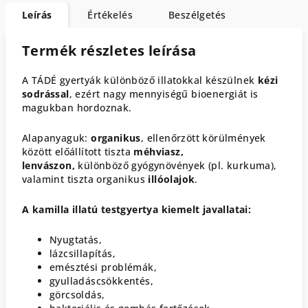
Leírás
Értékelés
Beszélgetés
Termék részletes leírása
A TÁDÉ gyertyák különböző illatokkal készülnek
kézi
sodrással
, ezért nagy mennyiségű bioenergiát is
magukban hordoznak.
Alapanyaguk:
organikus
, ellenőrzött körülmények
között előállított tiszta
méhviasz,
lenvászon,
különböző gyógynövények (pl. kurkuma),
valamint tiszta organikus
illóolajok
.
A kamilla illatú testgyertya kiemelt javallatai:
Nyugtatás,
lázcsillapítás,
emésztési problémák,
gyulladáscsökkentés,
görcsoldás,