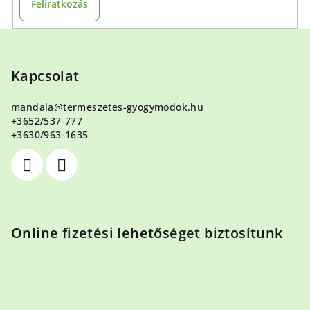
Feliratkozás
L
á
b
Kapcsolat
l
mandala
@
termeszetes-gyogymodok.hu
é
+3652/537-777
c
+3630/963-1635
Online fizetési lehetőséget biztosítunk