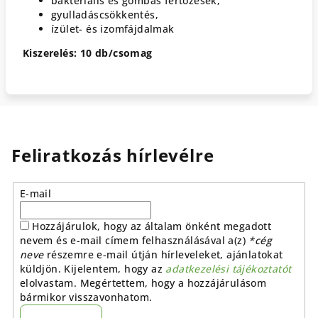
bakteriális és gombás fertőzések,
gyulladáscsökkentés,
ízület- és izomfájdalmak
Kiszerelés: 10 db/csomag
Feliratkozás hírlevélre
E-mail
Hozzájárulok, hogy az általam önként megadott
nevem és e-mail címem felhasználásával a(z)
*cég
neve
részemre e-mail útján hírleveleket, ajánlatokat
küldjön. Kijelentem, hogy az
adatkezelési tájékoztatót
elolvastam. Megértettem, hogy a hozzájárulásom
bármikor visszavonhatom.