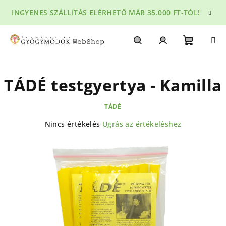
Ugrás
INGYENES SZÁLLÍTÁS ELÉRHETŐ MÁR 35.000 FT-TÓL!
a
fő
tartalomhoz
Kosár
Keresés
Bejelentkezés
TÁDÉ testgyertya - Kamilla
TÁDÉ
A
Nincs értékelés
Ugrás az értékeléshez
termék
átlagos
értékelése
5-
ből
0,0
csillag.