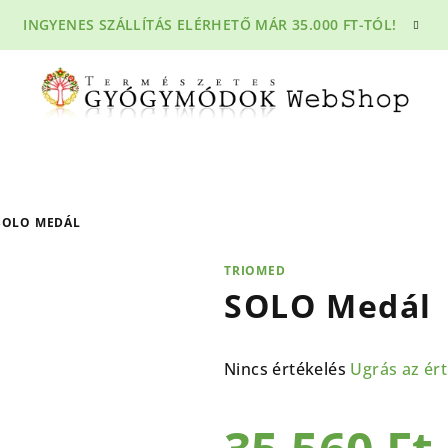
INGYENES SZÁLLÍTÁS ELÉRHETŐ MÁR 35.000 FT-TÓL!
SOLO MEDÁL
TRIOMED
SOLO Medál
A
Nincs értékelés
Ugrás az ér
termék
átlagos
értékelése