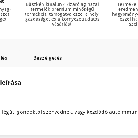
es
Büszkén kínálunk kizárólag hazai
Termékei
nyag-
termelők prémium minőségű
eredmény
észet
termékeit, támogatva ezzel a helyi
hagyományo
get.
gazdaságot és a környezettudatos
ezzel h
vásárlást.
szel
lés
Beszélgetés
leírása
ő légúti gondoktól szenvednek, vagy kezdődő autoimmun