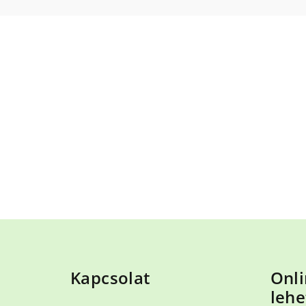
L
á
Kapcsolat
Onli
b
lehe