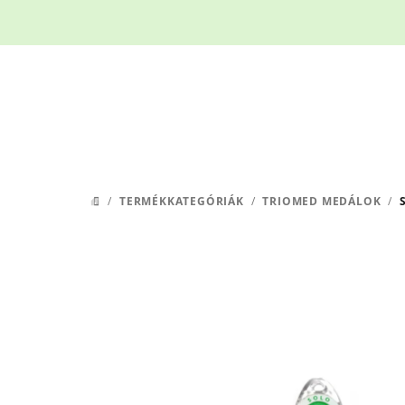
Ugrás
a
fő
tartalomhoz
/
TERMÉKKATEGÓRIÁK
/
TRIOMED MEDÁLOK
/
KEZDŐLAP