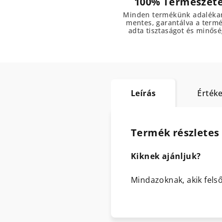
100% Természet
Minden termékünk adaléka
mentes, garantálva a term
adta tisztaságot és minősé
Leírás
Értéke
Termék részletes 
Kiknek ajánljuk?
Mindazoknak, akik fels