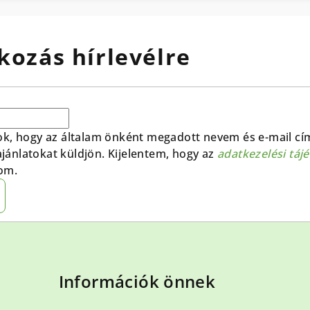
kozás hírlevélre
ok, hogy az általam önként megadott nevem és e-mail cí
 ajánlatokat küldjön. Kijelentem, hogy az
adatkezelési táj
om.
Információk önnek