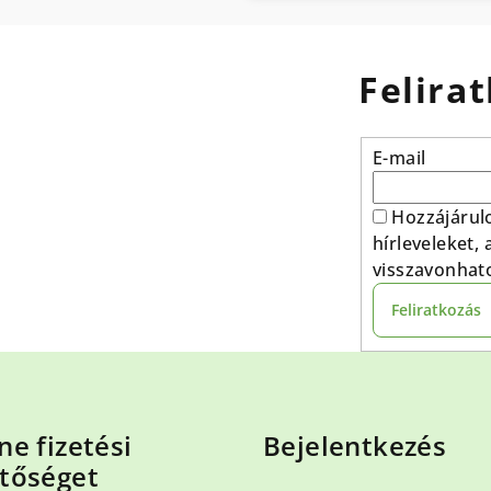
Felirat
E-mail
Hozzájárul
hírleveleket,
visszavonhat
Feliratkozás
ne fizetési
Bejelentkezés
tőséget