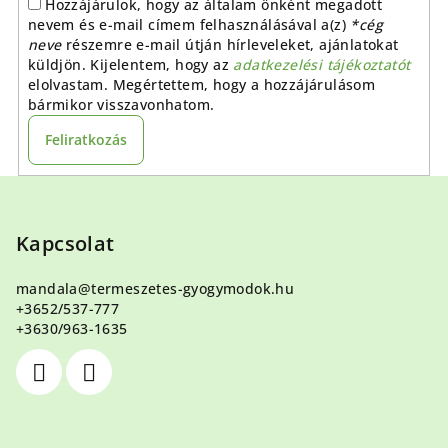
Hozzájárulok, hogy az általam önként megadott
n
nevem és e-mail címem felhasználásával a(z)
*cég
y
neve
részemre e-mail útján hírleveleket, ajánlatokat
í
küldjön. Kijelentem, hogy az
adatkezelési tájékoztatót
t
elolvastam. Megértettem, hogy a hozzájárulásom
á
bármikor visszavonhatom.
s
Feliratkozás
e
l
L
e
á
m
e
b
Kapcsolat
i
l
mandala
@
termeszetes-gyogymodok.hu
é
+3652/537-777
c
+3630/963-1635