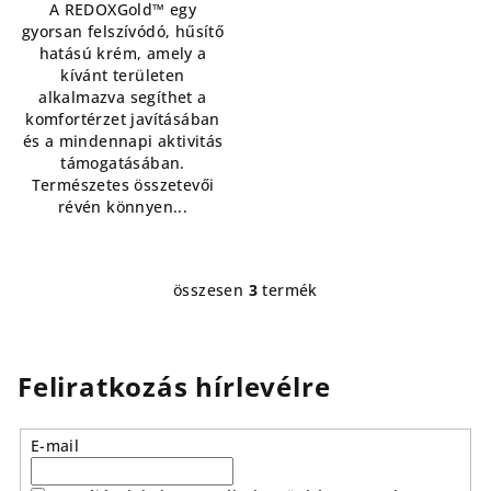
A REDOXGold™ egy
gyorsan felszívódó, hűsítő
hatású krém, amely a
kívánt területen
alkalmazva segíthet a
komfortérzet javításában
és a mindennapi aktivitás
támogatásában.
Természetes összetevői
révén könnyen...
összesen
3
termék
L
i
s
t
Feliratkozás hírlevélre
a
i
E-mail
r
á