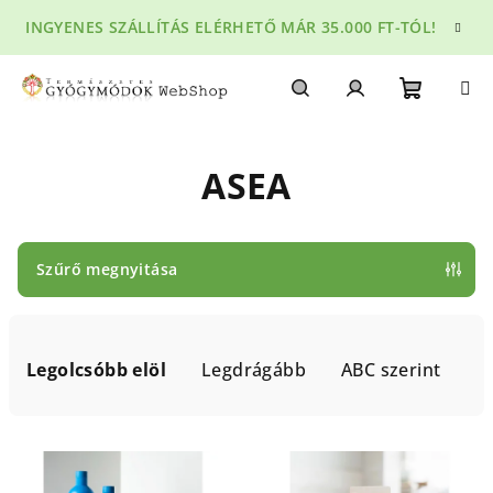
Ugrás
INGYENES SZÁLLÍTÁS ELÉRHETŐ MÁR 35.000 FT-TÓL!
a
fő
tartalomhoz
Kosár
Keresés
Bejelentkezés
ASEA
Szűrő megnyitása
T
e
Legolcsóbb elöl
Legdrágább
ABC szerint
r
m
T
é
e
k