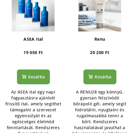
r
e
m
k
é
r
k
e
e
n
ASEA ital
Renu
k
d
l
19 050 Ft
20 200 Ft
e
i
z
s
é
Kosárba
Kosárba
t
s
á
e
Az ASEA ital egy napi
A RENU28 egy könnyű,
j
fogyasztásra ajánlott
gyorsan felszívódó
a
frissítő ital, amely segíthet
bőrápoló gél, amely segít
támogatni a szervezet
hidratálni, nyugtatni és
egyensúlyát és az
rugalmasabbá tenni a
egészséges életmód
bőrt. Rendszeres
fenntartását. Rendszeres
használatával javulhat a