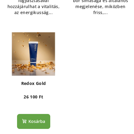
fogyasztásával
bőr simasága és általános
hozzájárulhat a vitalitás,
megjelenése, miközben
az energikusság...
friss,...
Redox Gold
26 100 Ft
Kosárba