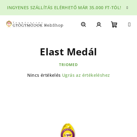
Ugrás
INGYENES SZÁLLÍTÁS ELÉRHETŐ MÁR 35.000 FT-TÓL!
a
fő
tartalomhoz
Kosár
Keresés
Bejelentkezés
Elast Medál
TRIOMED
A
Nincs értékelés
Ugrás az értékeléshez
termék
átlagos
értékelése
5-
ből
0,0
csillag.