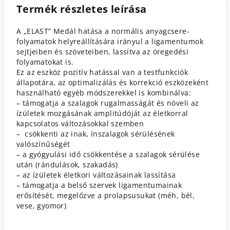
Termék részletes leírása
A „ELAST” Medál hatása a normális anyagcsere-
folyamatok helyreállítására irányul a ligamentumok
sejtjeiben és szöveteiben, lassítva az öregedési
folyamatokat is.
Ez az eszköz pozitív hatással van a testfunkciók
állapotára, az optimalizálás és korrekció eszközeként
használható egyéb módszerekkel is kombinálva:
– támogatja a szalagok rugalmasságát és növeli az
ízületek mozgásának amplitúdóját az életkorral
kapcsolatos változásokkal szemben
– csökkenti az inak, ínszalagok sérülésének
valószínűségét
– a gyógyulási idő csökkentése a szalagok sérülése
után (rándulások, szakadás)
– az ízületek életkori változásainak lassítása
– támogatja a belső szervek ligamentumainak
erősítését, megelőzve a prolapsusukat (méh, bél,
vese, gyomor)