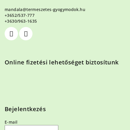
l
mandala
@
termeszetes-gyogymodok.hu
é
+3652/537-777
c
+3630/963-1635
Online fizetési lehetőséget biztosítunk
Bejelentkezés
E-mail