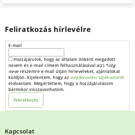
Feliratkozás hírlevélre
E-mail
Hozzájárulok, hogy az általam önként megadott
nevem és e-mail címem felhasználásával a(z)
*cég
neve
részemre e-mail útján hírleveleket, ajánlatokat
küldjön. Kijelentem, hogy az
adatkezelési tájékoztatót
elolvastam. Megértettem, hogy a hozzájárulásom
bármikor visszavonhatom.
Feliratkozás
L
á
b
Kapcsolat