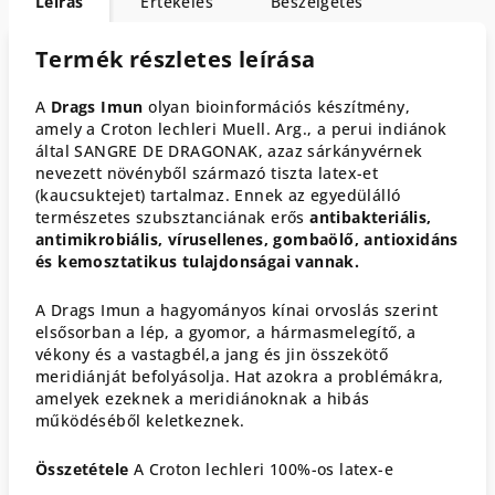
Leírás
Értékelés
Beszélgetés
Termék részletes leírása
A
Drags Imun
olyan bioinformációs készítmény,
amely a Croton lechleri Muell. Arg., a perui indiánok
által SANGRE DE DRAGONAK, azaz sárkányvérnek
nevezett növényből származó tiszta latex-et
(kaucsuktejet) tartalmaz. Ennek az egyedülálló
természetes szubsztanciának erős
antibakteriális,
antimikrobiális, vírusellenes, gombaölő, antioxidáns
és kemosztatikus tulajdonságai vannak.
A Drags Imun a hagyományos kínai orvoslás szerint
elsősorban a lép, a gyomor, a hármasmelegítő, a
vékony és a vastagbél,a jang és jin összekötő
meridiánját befolyásolja. Hat azokra a problémákra,
amelyek ezeknek a meridiánoknak a hibás
működéséből keletkeznek.
Összetétele
A Croton lechleri 100%-os latex-e