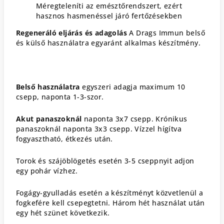
Méregteleníti az emésztőrendszert, ezért
hasznos hasmenéssel járó fertőzésekben
Regeneráló eljárás és adagolás
A Drags Immun belső
és külső használatra egyaránt alkalmas készítmény.
Belső használatra
egyszeri adagja maximum 10
csepp, naponta 1-3-szor.
Akut panaszoknál
naponta 3x7 csepp. Krónikus
panaszoknál naponta 3x3 csepp. Vízzel hígítva
fogyasztható, étkezés után.
Torok és szájöblögetés esetén 3-5 cseppnyit adjon
egy pohár vízhez.
Fogágy-gyulladás esetén a készítményt közvetlenül a
fogkefére kell csepegtetni. Három hét használat után
egy hét szünet következik.