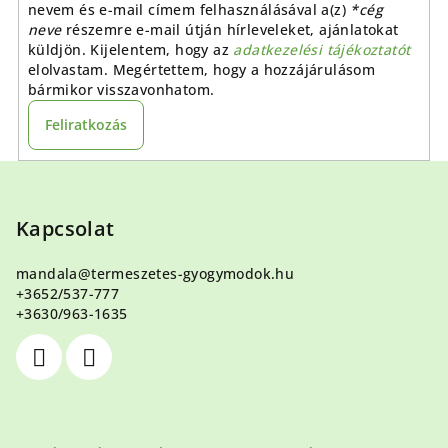
nevem és e-mail címem felhasználásával a(z)
*cég
neve
részemre e-mail útján hírleveleket, ajánlatokat
küldjön. Kijelentem, hogy az
adatkezelési tájékoztatót
elolvastam. Megértettem, hogy a hozzájárulásom
bármikor visszavonhatom.
Feliratkozás
L
á
b
Kapcsolat
l
mandala
@
termeszetes-gyogymodok.hu
é
+3652/537-777
c
+3630/963-1635