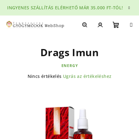
Ugrás
INGYENES SZÁLLÍTÁS ELÉRHETŐ MÁR 35.000 FT-TÓL!
a
fő
tartalomhoz
Kosár
Keresés
Bejelentkezés
Drags Imun
ENERGY
A
Nincs értékelés
Ugrás az értékeléshez
termék
átlagos
értékelése
5-
ből
0,0
csillag.