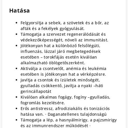
Hatása
Felgyorsítja a sebek, a szövetek és a bőr, az
afták és a fekélyek gyógyulását.
Támogatja a szervezet regenerálódását és
védekezőképességét, növeli az immunitást.
Jótékonyan hat a különböző felsőlégúti,
influenzás, lázzal járó megbetegedések
esetében – torokfájás esetén kiválóan
alkalmazható öblögetőszerként.
Aktiválja a csontvelőt, anémia és leukémia
esetében is jótékonyan hat a vérképzésre.
Javítja a csontok és ízületek minőségét,
gyulladás csökkentő, javítja a nyaki –háti
gerincállapotát
Kiválóan alkalmas fogágy, fogíny –gyulladás,
fogromlás kezelésére.
Erős antistressz, afrodiziakális és tonizációs
hatása van. · Daganatellenes tulajdonságú
Támogatja a lép, a hasnyálmirigy, a pajzsmirigy
és az immunrendszer működését ·